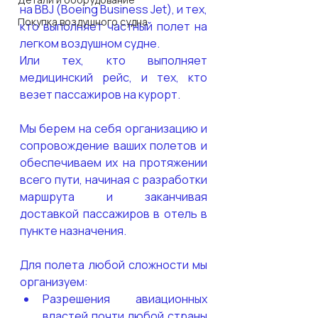
на BBJ 
(Boeing Business Jet)
, и тех, 
Покупка воздушного судна
кто выполняет частный полет на 
легком воздушном судне. 
Или тех, кто выполняет 
медицинский рейс, и тех, кто 
везет пассажиров на курорт.
Мы берем на себя организацию и 
сопровождение ваших полетов и 
обеспечиваем их на протяжении 
всего пути, начиная с разработки 
маршрута и заканчивая 
доставкой пассажиров в отель в 
пункте назначения.
Для полета любой сложности мы 
организуем:
Разрешения авиационных 
властей почти любой страны 