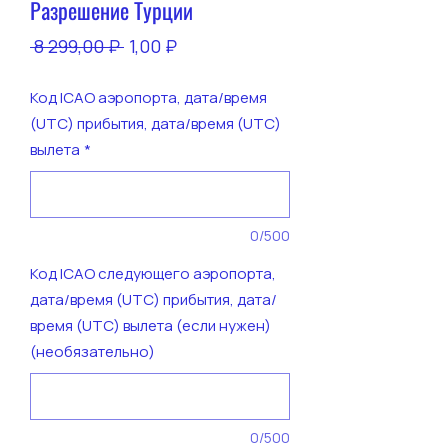
Разрешение Турции
Обычная
Спеццена
 8 299,00 ₽ 
1,00 ₽
цена
Код ICAO аэропорта, дата/время
(UTC) прибытия, дата/время (UTC)
вылета
*
0/500
Код ICAO следующего аэропорта,
дата/время (UTC) прибытия, дата/
время (UTC) вылета (если нужен)
(необязательно)
0/500