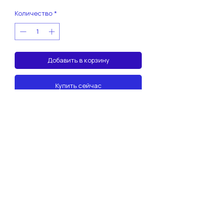
Количество
*
Добавить в корзину
Купить сейчас
Разрешение авиационных властей
Турции на посадку в аэропортах страны
по маршруту
ops@makaviation.aero
+7 495 505 0555