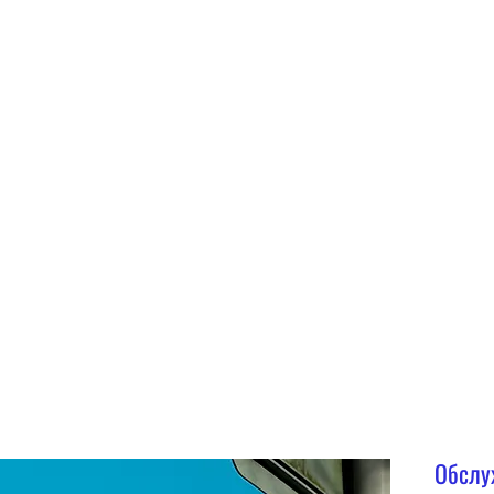
вания
Куда полететь
Гид
Ангар
Еще
Обслу