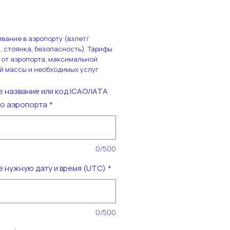
Цена
вание в аэропорту (взлет/
, стоянка, безопасность). Тарифы
 от аэропорта, максимальной
й массы и необходимых услуг
е название или код ICAO/IATA
о аэропорта
*
0/500
е нужную дату и время (UTC)
*
0/500