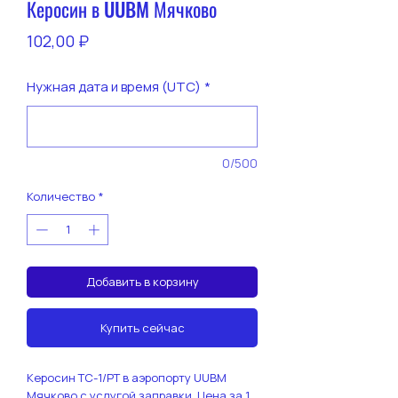
Керосин в UUBM Мячково
Цена
102,00 ₽
Нужная дата и время (UTC)
*
0/500
Количество
*
Добавить в корзину
Купить сейчас
Керосин ТС-1/РТ в аэропорту UUBM
Мячково с услугой заправки. Цена за 1