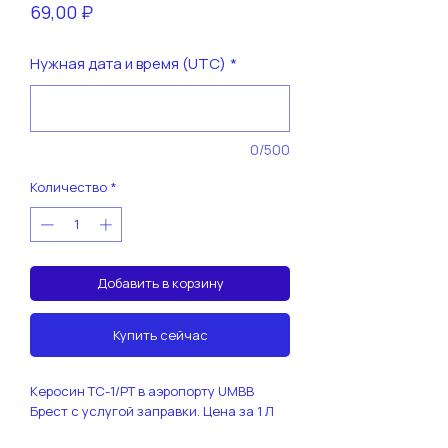
Цена
69,00 ₽
Нужная дата и время (UTC)
*
0/500
Количество
*
Добавить в корзину
Купить сейчас
Керосин ТС-1/РТ в аэропорту UMBB
Брест с услугой заправки. Цена за 1 Л
(литр)