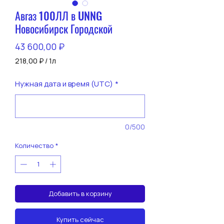
Авгаз 100ЛЛ в UNNG
Новосибирск Городской
Цена
43 600,00 ₽
218,00 ₽
/
1л
218,00 ₽
за
Нужная дата и время (UTC)
*
1
Литр
0/500
Количество
*
Добавить в корзину
Купить сейчас